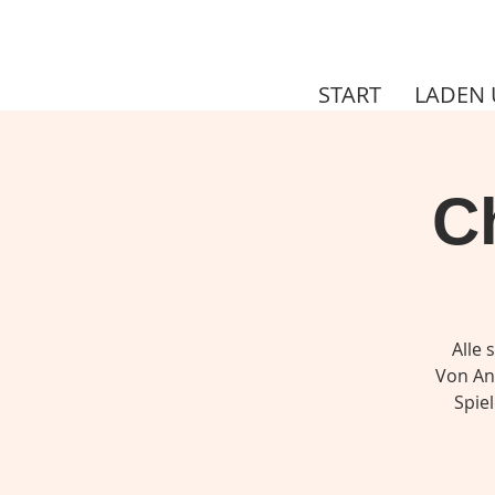
START
LADEN 
C
Alle
Von Anf
Spie