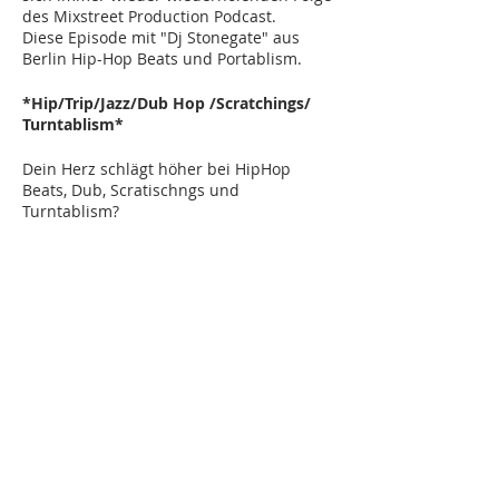
des Mixstreet Production Podcast.
Diese Episode mit "Dj Stonegate" aus
Berlin Hip-Hop Beats und Portablism.
*Hip/Trip/Jazz/Dub Hop /Scratchings/
Turntablism*
Dein Herz schlägt höher bei HipHop
Beats, Dub, Scratischngs und
Turntablism?
Dann komm am Samstag, den 02.07.22
auf jeden Fall bei uns vorbei!
Das Ganze wird bei gutem Wetter
natürlich draußen stattfinden!
Wir freuen uns auf jeden Fall schon.