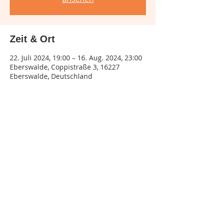
Zeit & Ort
22. Juli 2024, 19:00 – 16. Aug. 2024, 23:00
Eberswalde, Coppistraße 3, 16227
Eberswalde, Deutschland
Diese Veranstaltung teilen
Impressum
Datenschutz
AGB
Telefon:
015155545132
© 2025 Zucht und Zucker