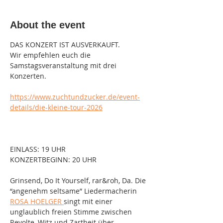
About the event
DAS KONZERT IST AUSVERKAUFT.
Wir empfehlen euch die 
Samstagsveranstaltung mit drei 
Konzerten.
https://www.zuchtundzucker.de/event-
details/die-kleine-tour-2026
EINLASS: 19 UHR
KONZERTBEGINN: 20 UHR
Grinsend, Do It Yourself, rar&roh, Da. Die 
“angenehm seltsame” Liedermacherin 
ROSA HOELGER 
singt mit einer 
unglaublich freien Stimme zwischen 
Revolte, Witz und Zartheit über 