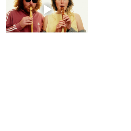
Weitere Tourdaten:
16.4.26 BERLIN - 
@kulturhausinselberlin
17.4.26 MAGDEBURG - 
@moritzhof.magdeburg